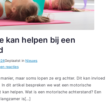
e kan helpen bij een
d
024
Geplaatst in
Nieuws
op
en reacties
Hoe
 manier, maar soms lopen ze erg achter. Dit kan invloed
kinderfysiotherapie
. In dit artikel bespreken we wat een motorische
kan
helpen
t kan helpen. Wat is een motorische achterstand? Een
bij
 langzamer is[…]
een
motorische