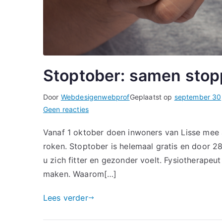
Stoptober: samen stop
Door
Webdesigenwebprof
Geplaatst op
september 30
op
Geen reacties
Stoptober:
Vanaf 1 oktober doen inwoners van Lisse mee a
samen
roken. Stoptober is helemaal gratis en door 2
stoppen
met
u zich fitter en gezonder voelt. Fysiotherape
roken
maken. Waarom[…]
in
Lisse
Lees verder