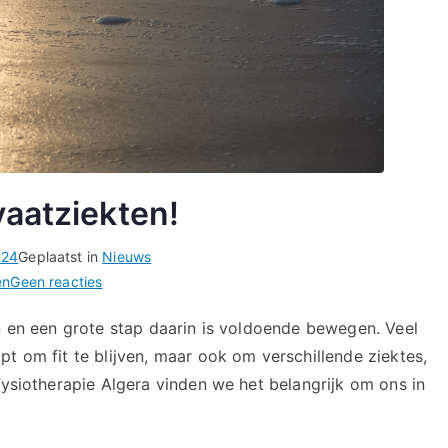
aatziekten!
024
Geplaatst in
Nieuws
op
en
Geen reacties
Samen
en en een grote stap daarin is voldoende bewegen. Veel
tegen
t om fit te blijven, maar ook om verschillende ziektes,
hart-
en
Fysiotherapie Algera vinden we het belangrijk om ons in
vaatziekten!