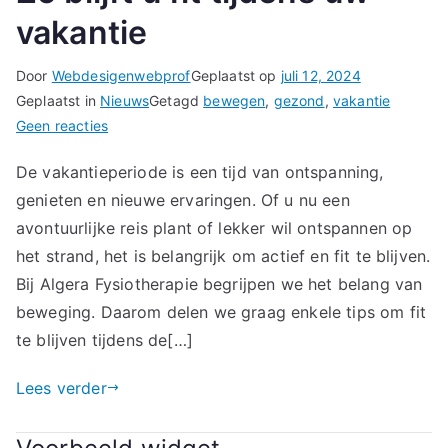
vakantie
Door
Webdesigenwebprof
Geplaatst op
juli 12, 2024
Geplaatst in
Nieuws
Getagd
bewegen
,
gezond
,
vakantie
op
Geen reacties
Zo
De vakantieperiode is een tijd van ontspanning,
blijft
genieten en nieuwe ervaringen. Of u nu een
u
fit
avontuurlijke reis plant of lekker wil ontspannen op
tijdens
het strand, het is belangrijk om actief en fit te blijven.
uw
Bij Algera Fysiotherapie begrijpen we het belang van
vakantie
beweging. Daarom delen we graag enkele tips om fit
te blijven tijdens de[…]
Lees verder