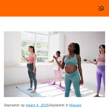
Ga
naar
Algera Fysiotherapie
Specialisten in beweging!
de
inhoud
Geplaatst op
maart 4, 2025
Geplaatst in
Nieuws