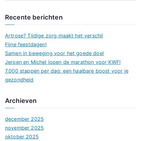
o
e
Recente berichten
k
n
Artrose? Tijdige zorg maakt het verschil
a
Fijne feestdagen!
a
Samen in beweging voor het goede doel
r
Jeroen en Michel lopen de marathon voor KWF!
:
7.000 stappen per dag: een haalbare boost voor je
gezondheid
Archieven
december 2025
november 2025
oktober 2025