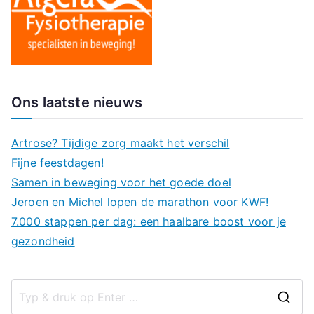
Ons laatste nieuws
Artrose? Tijdige zorg maakt het verschil
Fijne feestdagen!
Samen in beweging voor het goede doel
Jeroen en Michel lopen de marathon voor KWF!
7.000 stappen per dag: een haalbare boost voor je
gezondheid
Z