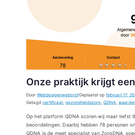
Onze praktijk krijgt een
Door
Webdesigenwebprof
Geplaatst op
februari 17, 2
Getagd
certificaat
,
gezondheidszorg
,
QDNA
,
waarderi
Op het platform QDNA scoren wij maar liefst 9
beoordelingen. Daarbij hebben 78 personen on
QDNA is de meet specialist van ZorgDNA, spe