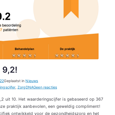
 9,2!
022
Geplaatst in
Nieuws
op
ngscijfer
,
ZorgDNA
Geen reacties
Onze
,2 uit 10. Het waarderingscijfer is gebaseerd op 367
praktijk
ze praktijk aanbevolen, een geweldig compliment!
krijgt
een
cifiek ontwikkeld voor de gezondheidszorg en het