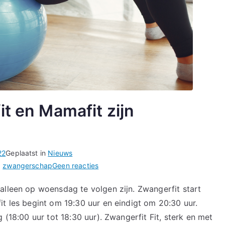
it en Mamafit zijn
22
Geplaatst in
Nieuws
op
,
zwangerschap
Geen reacties
De
alleen op woensdag te volgen zijn. Zwangerfit start
tijden
it les begint om 19:30 uur en eindigt om 20:30 uur.
van
Zwangerfit
 (18:00 uur tot 18:30 uur). Zwangerfit Fit, sterk en met