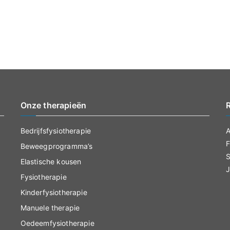
en
Mamafit
zijn
veranderd
Onze therapieën
Bedrijfsfysiotherapie
A
F
Beweegprogramma’s
S
Elastische kousen
J
Fysiotherapie
Kinderfysiotherapie
Manuele therapie
Oedeemfysiotherapie