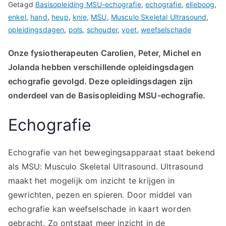
Getagd
Basisopleiding MSU-echografie
,
echografie
,
elleboog
,
enkel
,
hand
,
heup
,
knie
,
MSU
,
Musculo Skeletal Ultrasound
,
opleidingsdagen
,
pols
,
schouder
,
voet
,
weefselschade
Onze fysiotherapeuten Carolien, Peter, Michel en
Jolanda hebben verschillende opleidingsdagen
echografie gevolgd. Deze opleidingsdagen zijn
onderdeel van de Basisopleiding MSU-echografie.
Echografie
Echografie van het bewegingsapparaat staat bekend
als MSU: Musculo Skeletal Ultrasound. Ultrasound
maakt het mogelijk om inzicht te krijgen in
gewrichten, pezen en spieren. Door middel van
echografie kan weefselschade in kaart worden
gebracht. Zo ontstaat meer inzicht in de