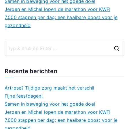
Samen in beweging voor het goede doel
Jeroen en Michel lopen de marathon voor KWF!
7.000 stappen per dag: een haalbare boost voor je
gezondheid
Z
o
e
Recente berichten
k
n
Artrose? Tijdige zorg maakt het verschil
a
Fijne feestdagen!
a
Samen in beweging voor het goede doel
r
Jeroen en Michel lopen de marathon voor KWF!
:
7.000 stappen per dag: een haalbare boost voor je
gezondheid