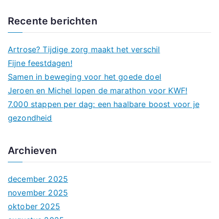
o
e
Recente berichten
k
n
Artrose? Tijdige zorg maakt het verschil
a
Fijne feestdagen!
a
Samen in beweging voor het goede doel
r
Jeroen en Michel lopen de marathon voor KWF!
:
7.000 stappen per dag: een haalbare boost voor je
gezondheid
Archieven
december 2025
november 2025
oktober 2025