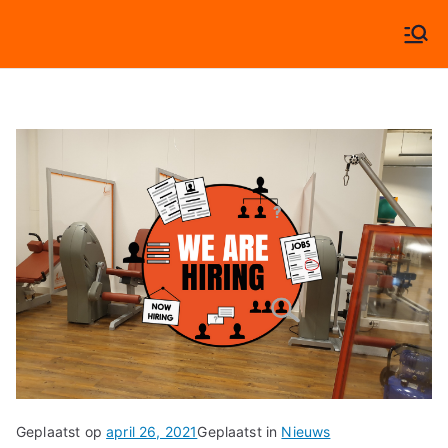
Ga
naar
Algera Fysiotherapie
Specialisten in beweging!
de
inhoud
Geplaatst op
april 26, 2021
Geplaatst in
Nieuws