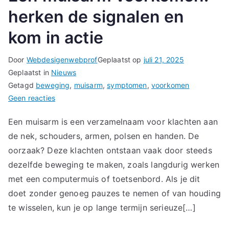
herken de signalen en
kom in actie
Door
Webdesigenwebprof
Geplaatst op
juli 21, 2025
Geplaatst in
Nieuws
Getagd
beweging
,
muisarm
,
symptomen
,
voorkomen
op
Geen reacties
Een
Een muisarm is een verzamelnaam voor klachten aan
muisarm
de nek, schouders, armen, polsen en handen. De
voorkomen:
herken
oorzaak? Deze klachten ontstaan vaak door steeds
de
dezelfde beweging te maken, zoals langdurig werken
signalen
met een computermuis of toetsenbord. Als je dit
en
doet zonder genoeg pauzes te nemen of van houding
kom
te wisselen, kun je op lange termijn serieuze[…]
in
actie