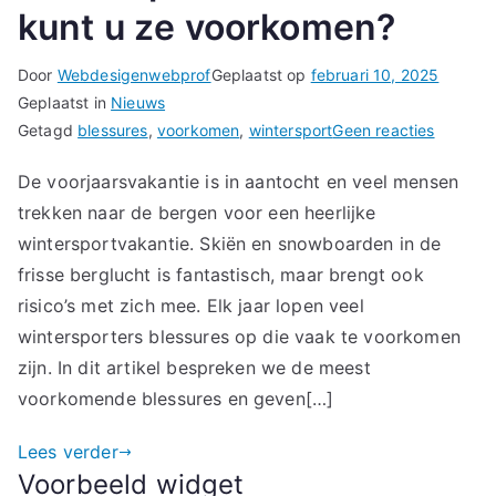
kunt u ze voorkomen?
Door
Webdesigenwebprof
Geplaatst op
februari 10, 2025
Geplaatst in
Nieuws
op
Getagd
blessures
,
voorkomen
,
wintersport
Geen reacties
Veelvoo
De voorjaarsvakantie is in aantocht en veel mensen
wintersp
trekken naar de bergen voor een heerlijke
hoe
kunt
wintersportvakantie. Skiën en snowboarden in de
u
frisse berglucht is fantastisch, maar brengt ook
ze
risico’s met zich mee. Elk jaar lopen veel
voorko
wintersporters blessures op die vaak te voorkomen
zijn. In dit artikel bespreken we de meest
voorkomende blessures en geven[…]
Lees verder
Voorbeeld widget