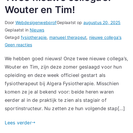
Wouter en Tim!
Door
Webdesigenwebprof
Geplaatst op
augustus 20, 2025
Geplaatst in
Nieuws
Getagd
fysiotherapie
,
manueel therapeut
,
nieuwe collega's
op
Geen reacties
Twee
We hebben goed nieuws! Onze twee nieuwe collega’s,
nieuwe
Wouter en Tim, zijn deze zomer geslaagd voor hun
collega’s:
Wouter
opleiding en deze week officieel gestart als
en
fysiotherapeut bij Algera Fysiotherapie. Misschien
Tim!
komen ze je al bekend voor: beide heren waren
eerder al in de praktijk te zien als stagiair of
sportinstructeur. Nu zetten ze hun volgende stap[…]
Lees verder